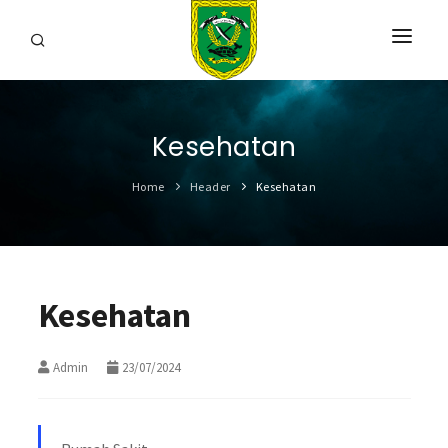
HOME
Kesehatan
PROFIL
Home
Header
Kesehatan
INFORMASI
LAYANAN
SARANA & PRASARANA
Kesehatan
IPKD
Admin
23/07/2024
DATA TERBUKA
BERITA