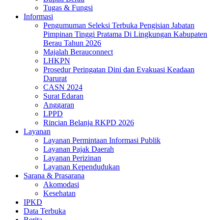
Tugas & Fungsi
Informasi
Pengumuman Seleksi Terbuka Pengisian Jabatan
Pimpinan Tinggi Pratama Di Lingkungan Kabupaten
Berau Tahun 2026
Majalah Berauconnect
LHKPN
Prosedur Peringatan Dini dan Evakuasi Keadaan
Darurat
CASN 2024
Surat Edaran
Anggaran
LPPD
Rincian Belanja RKPD 2026
Layanan
Layanan Permintaan Informasi Publik
Layanan Pajak Daerah
Layanan Perizinan
Layanan Kependudukan
Sarana & Prasarana
Akomodasi
Kesehatan
IPKD
Data Terbuka
Berita