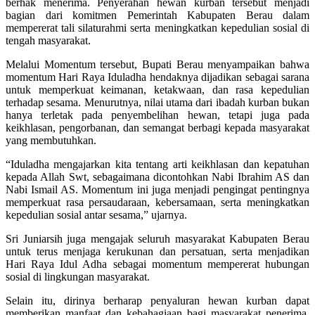
berhak menerima. Penyerahan hewan kurban tersebut menjadi
bagian dari komitmen Pemerintah Kabupaten Berau dalam
mempererat tali silaturahmi serta meningkatkan kepedulian sosial di
tengah masyarakat.
Melalui Momentum tersebut, Bupati Berau menyampaikan bahwa
momentum Hari Raya Iduladha hendaknya dijadikan sebagai sarana
untuk memperkuat keimanan, ketakwaan, dan rasa kepedulian
terhadap sesama. Menurutnya, nilai utama dari ibadah kurban bukan
hanya terletak pada penyembelihan hewan, tetapi juga pada
keikhlasan, pengorbanan, dan semangat berbagi kepada masyarakat
yang membutuhkan.
“Iduladha mengajarkan kita tentang arti keikhlasan dan kepatuhan
kepada Allah Swt, sebagaimana dicontohkan Nabi Ibrahim AS dan
Nabi Ismail AS. Momentum ini juga menjadi pengingat pentingnya
memperkuat rasa persaudaraan, kebersamaan, serta meningkatkan
kepedulian sosial antar sesama,” ujarnya.
Sri Juniarsih juga mengajak seluruh masyarakat Kabupaten Berau
untuk terus menjaga kerukunan dan persatuan, serta menjadikan
Hari Raya Idul Adha sebagai momentum mempererat hubungan
sosial di lingkungan masyarakat.
Selain itu, dirinya berharap penyaluran hewan kurban dapat
memberikan manfaat dan kebahagiaan bagi masyarakat penerima,